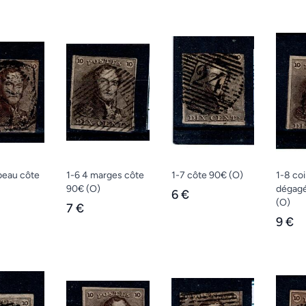
 beau côte
1-6 4 marges côte
1-7 côte 90€
(O)
1-8 coi
90€
(O)
dégagé
6 €
(O)
7 €
9 €