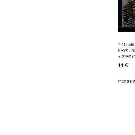
1-11 obli
FAYS cô
= 215€
(
14 €
Montran