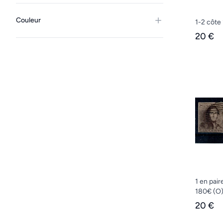
Couleur
1-2 côte
20 €
1 en pair
180€
(O
20 €