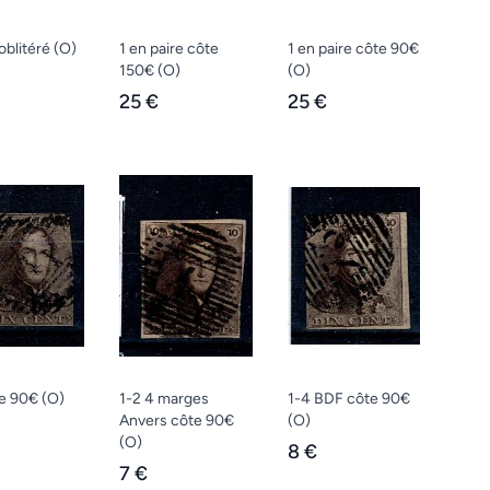
oblitéré
(O)
1 en paire côte
1 en paire côte 90€
150€
(O)
(O)
25 €
25 €
te 90€
(O)
1-2 4 marges
1-4 BDF côte 90€
Anvers côte 90€
(O)
(O)
8 €
7 €