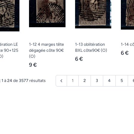
tération LE
1-12 4 marges tête
1-13 oblitération
1-14 c
te 90+125
dégagée côte 90€
BXL côte90€
(O)
6 €
O)
(O)
6 €
9 €
t
1
à
24
de
3577
résultats
1
2
3
4
5