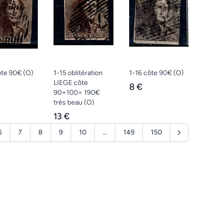
ôte 90€
(O)
1-15 oblitération
1-16 côte 90€
(O)
LIEGE côte
8 €
90+100= 190€
très beau
(O)
13 €
6
7
8
9
10
...
149
150