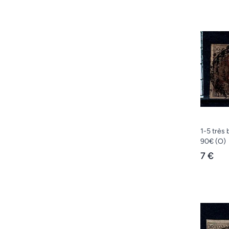
1-5 très
90€
(O)
7 €