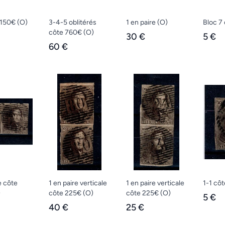
 150€
(O)
3-4-5 oblitérés
1 en paire
(O)
Bloc 7 
côte 760€
(O)
30 €
5 €
60 €
e côte
1 en paire verticale
1 en paire verticale
1-1 cô
)
côte 225€
(O)
côte 225€
(O)
5 €
40 €
25 €